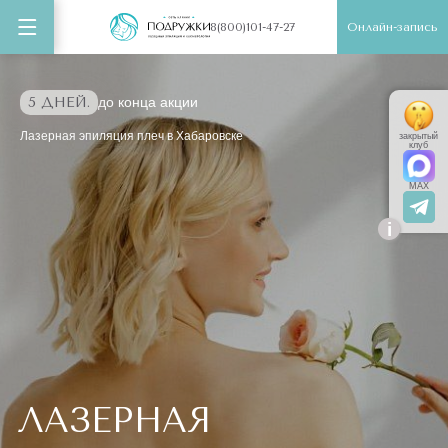
Онлайн-запись
8(800)101-47-27
5 ДНЕЙ.
до конца акции
Лазерная эпиляция плеч в Хабаровске
закрытый
клуб
MAX
i
ЛАЗЕРНАЯ