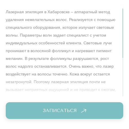
Лазерная эпиляция в Хабаровске – аппаратный метод
удаления нежелательных волос. Реализуется с помощью
специального оборудования, которое излучает световые
волны. Параметры волн задает специалист с учетом
индивидуальных особенностей клиента. Световые лучи
проникают в волосяной фолликул и нагревают пигмент
меланин. В результате фолликулы разрушаются, рост
волос надолго останавливается. Очень важно, что лазер
воздействует на волосы точечно. Кожа вокруг остается
незатронутой. Поэтому лазерная эпиляция почти не
вызывает неприятных ощущений и не приводит к ожогам,
раздражениям и пр.
За одну процедуру, которая длится 20-30 минут, получается
ЗАПИСАТЬСЯ
удалить около 15% волос. Почему не все? Потому что
лазер разрушает только те фолликулы, которые в данный