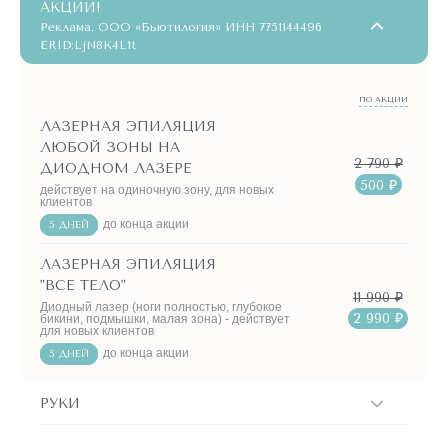
АКЦИИ!
Реклама. ООО «Бьютилогия» ИНН 7751144496
ERID:LjN8K4L1t
ПО АКЦИИ
ЛАЗЕРНАЯ ЭПИЛЯЦИЯ
ЛЮБОЙ ЗОНЫ НА
2 790 ₽
ДИОДНОМ ЛАЗЕРЕ
500 ₽
действует на одиночную зону, для новых
клиентов
до конца акции
5 ДНЕЙ
ЛАЗЕРНАЯ ЭПИЛЯЦИЯ
"ВСЕ ТЕЛО"
11 990 ₽
Диодный лазер (ноги полностью, глубокое
2 990 ₽
бикини, подмышки, малая зона) - действует
для новых клиентов
до конца акции
5 ДНЕЙ
РУКИ