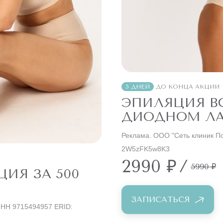
5 ДНЕЙ
ДО КОНЦА АКЦИИ
ЭПИЛЯЦИЯ ВС
ДИОДНОМ ЛА
Реклама. ООО "Сеть клиник П
2W5zFK5w8K3
2990 ₽
/
5990 ₽
ИЯ ЗА 500
ЗАПИСАТЬСЯ
ИНН 9715494957 ERID: