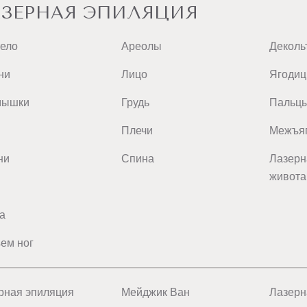
ЗЕРНАЯ ЭПИЛЯЦИЯ
тело
Ареолы
Деколь
ни
Лицо
Ягоди
мышки
Грудь
Пальц
Плечи
Межъяг
ни
Спина
Лазерн
живота
а
ем ног
рная эпиляция
Мейджик Ван
Лазерн