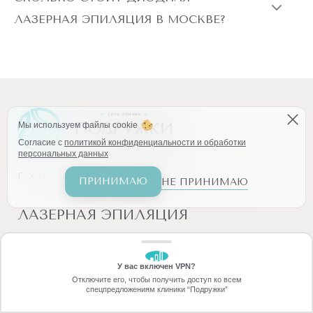
ЛАЗЕРНАЯ ЭПИЛЯЦИЯ В МОСКВЕ?
Мы используем файлы cookie
Согласие с
политикой конфиденциальности и обработки
персональных данных
Г. ХАБАРОВСК, УЛ. ЗАПАРИНА 104
ПРИНИМАЮ
НЕ ПРИНИМАЮ
ЛАЗЕРНАЯ ЭПИЛЯЦИЯ
Все тело
Спина
У вас включен VPN?
ЗАБЕРИТЕ СКИДКУ
Бикини
Декольте
Отключите его, чтобы получить доступ ко всем
70%
спецпредложениям клиники “Подружки”
Онлайн-запись
Позвоните
Подмышки
Ягодицы