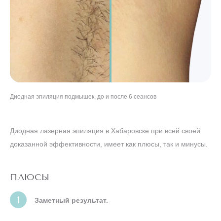
Диодная эпиляция подмышек, до и после 6 сеансов
Диодная эпиляция ног, до и после 8 сеансов
Диодная эпиляция бикини, до и после 5 сеансов
"Диодная эпиляция лица, до и после 7 сеансов
Диодная лазерная эпиляция в Хабаровске при всей своей
доказанной эффективности, имеет как плюсы, так и минусы.
ПЛЮСЫ
Заметный результат.