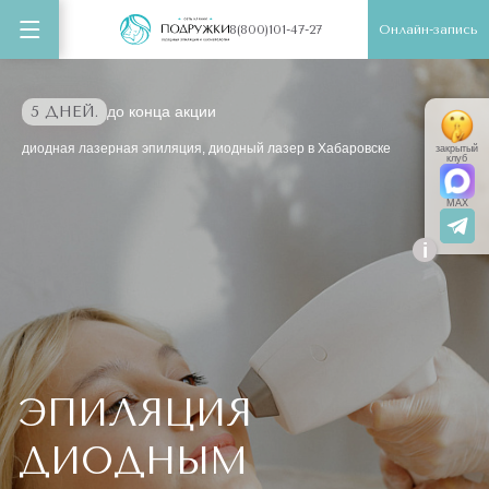
Онлайн-запись
8(800)101-47-27
5 ДНЕЙ.
до конца акции
диодная лазерная эпиляция, диодный лазер в Хабаровске
закрытый
клуб
MAX
i
ЭПИЛЯЦИЯ
ДИОДНЫМ