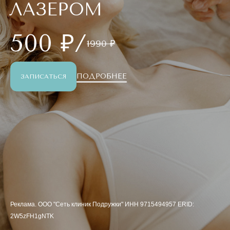
ЛАЗЕРОМ
500 ₽/
1990 ₽
ПОДРОБНЕЕ
ЗАПИСАТЬСЯ
Реклама. ООО "Сеть клиник Подружки" ИНН 9715494957 ERID:
2W5zFH1gNTK